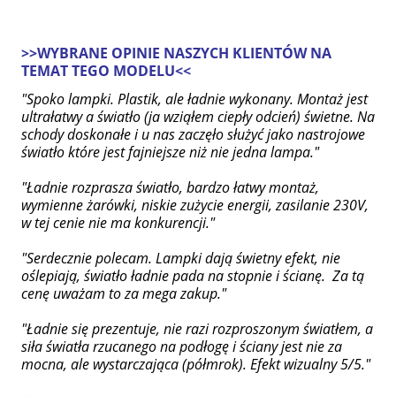
>>WYBRANE OPINIE NASZYCH KLIENTÓW NA
TEMAT TEGO MODELU<<
"Spoko lampki. Plastik, ale ładnie wykonany. Montaż jest
ultrałatwy a światło (ja wziąłem ciepły odcień) świetne. Na
schody doskonałe i u nas zaczęło służyć jako nastrojowe
światło które jest fajniejsze niż nie jedna lampa."
"Ładnie rozprasza światło, bardzo łatwy montaż,
wymienne żarówki, niskie zużycie energii, zasilanie 230V,
w tej cenie nie ma konkurencji."
"Serdecznie polecam. Lampki dają świetny efekt, nie
oślepiają, światło ładnie pada na stopnie i ścianę. Za tą
cenę uważam to za mega zakup."
"Ładnie się prezentuje, nie razi rozproszonym światłem, a
siła światła rzucanego na podłogę i ściany jest nie za
mocna, ale wystarczająca (półmrok). Efekt wizualny 5/5."
...