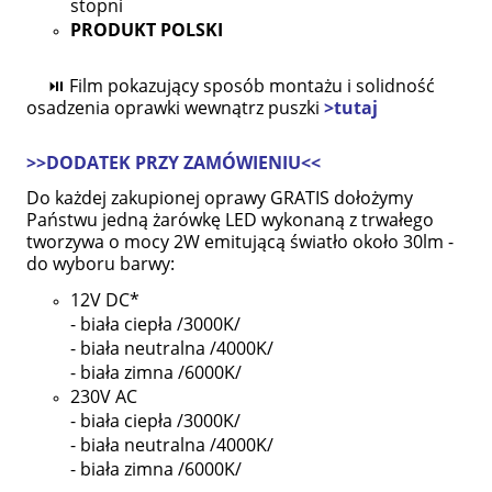
stopni
PRODUKT POLSKI
⏯ Film pokazujący sposób montażu i solidność
osadzenia oprawki wewnątrz puszki
>tutaj
>>DODATEK PRZY ZAMÓWIENIU<<
Do każdej zakupionej oprawy GRATIS dołożymy
Państwu jedną żarówkę LED wykonaną z trwałego
tworzywa o mocy 2W emitującą światło około 30lm -
do wyboru barwy:
12V DC*
-
biała ciepła /3000K/
- biała neutralna /4000K/
- biała zimna /6000K/
230V AC
- biała ciepła /3000K/
- biała neutralna /4000K/
- biała zimna /6000K/