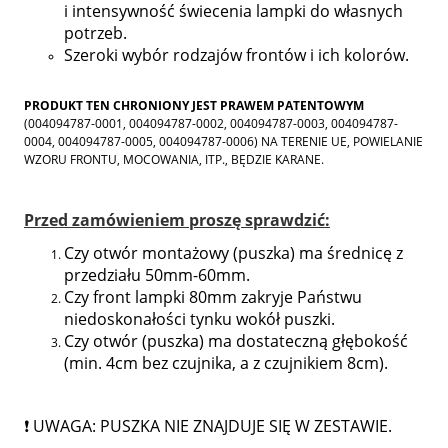
i intensywność świecenia lampki do własnych
potrzeb.
Szeroki wybór rodzajów frontów i ich kolorów.
PRODUKT TEN CHRONIONY JEST PRAWEM PATENTOWYM
(004094787-0001, 004094787-0002, 004094787-0003, 004094787-
0004, 004094787-0005, 004094787-0006) NA TERENIE UE, POWIELANIE
WZORU FRONTU, MOCOWANIA, ITP., BĘDZIE KARANE.
Przed zamówieniem proszę sprawdzić:
Czy otwór montażowy (puszka) ma średnicę z
przedziału 50mm-60mm.
Czy front lampki 80mm zakryje Państwu
niedoskonałości tynku wokół puszki.
Czy otwór (puszka) ma dostateczną głębokość
(min. 4cm bez czujnika, a z czujnikiem 8cm).
❗ UWAGA: PUSZKA NIE ZNAJDUJE SIĘ W ZESTAWIE.