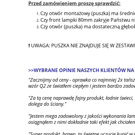
Przed zamówieniem proszę sprawdzić:
Czy otwór montażowy (puszka) ma średn
Czy front lampki 80mm zakryje Państwu ni
Czy otwór (puszka) ma dostateczną głęboko
❗ UWAGA: PUSZKA NIE ZNAJDUJE SIĘ W ZESTAWI
>>WYBRANE OPINIE NASZYCH KLIENTÓW NA
"Zacznijmy od ceny - oprawka co najmniej 2x tańs
wzór Q2 ze światłem ciepłym i jestem bardzo zadowo
"Za tą cenę naprawdę fajny produkt, ładnie świec
dolega do ściany."
"Jestem mega zadowolony z jakości wykonania lamp
osiągnąłem z nimi dokładnie taki efekt jak chciałe
"Super produkt, brawo, to świetne uczucie kupić w w