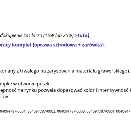
 dokupienie zasilacza (15W lub 20W)
>tutaj
pracy komplet (oprawa schodowa + żarówka).
onany z trwałego na zarysowania materiału grawerskiego).
ampkę w otworze puszki.
ępność na rynku pozwala dopasować kolor i intensywność ś
orów.
04094787-0001, 004094787-0002, 004094787-0003, 004094787-0004, 0040947