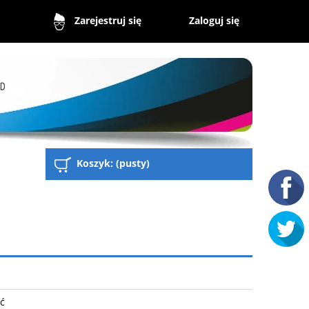
Zaloguj się
Zarejestruj się
Koszyk:
(pusty)
ść