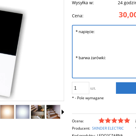
Wysyłka w:
24 godzi
30,00
Cena:
*
napięcie:
*
barwa żarówki:
szt.
*
- Pole wymagane
Ocena:
Producent:
SKINDER ELECTRIC
Kod produktu:
LEDQ2CZARNA