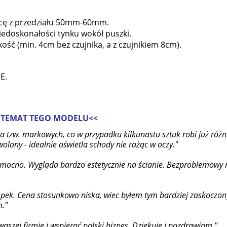
icę z przedziału 50mm-60mm.
edoskonałości tynku wokół puszki.
ść (min. 4cm bez czujnika, a z czujnikiem 8cm).
E.
 TEMAT TEGO MODELU<<
za tzw. markowych, co w przypadku kilkunastu sztuk robi już r
lony - idealnie oświetla schody nie rażąc w oczy."
i, mocno. Wygląda bardzo estetycznie na ścianie. Bezproblemowy
ek. Cena stosunkowo niska, wiec byłem tym bardziej zaskoczony.
m."
aszej firmie i wspierać polski biznes. Dziękuję i pozdrawiam."