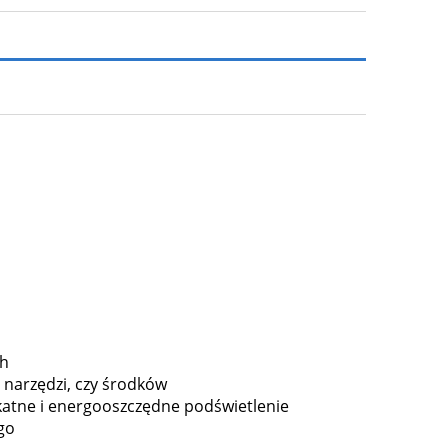
ch
 narzędzi, czy środków
ikatne i energooszczędne podświetlenie
go