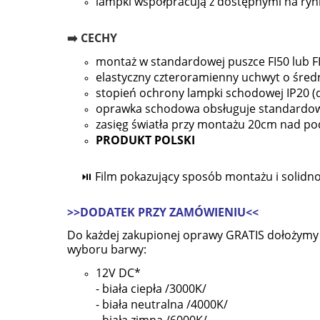
lampki współpracują z dostępnymi na ryn
➡️ CECHY
montaż w standardowej puszce FI50 lub F
elastyczny czteroramienny uchwyt o śre
stopień ochrony lampki schodowej IP20 
oprawka schodowa obsługuje standardow
zasięg światła przy montażu 20cm nad pod
PRODUKT POLSKI
⏯ Film pokazujący sposób montażu i solidno
>>DODATEK PRZY ZAMÓWIENIU<<
Do każdej zakupionej oprawy GRATIS dołożymy
wyboru barwy:
12V DC*
-
biała ciepła /3000K/
- biała neutralna /4000K/
- biała zimna /6000K/