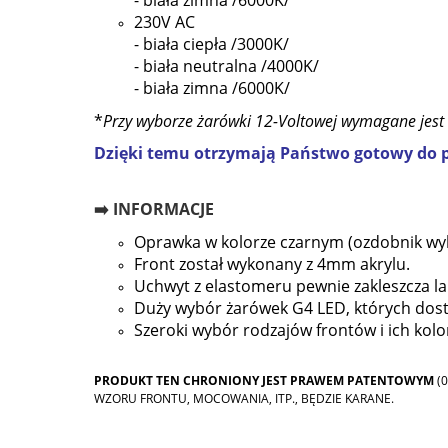
230V AC
- biała ciepła /3000K/
- biała neutralna /4000K/
- biała zimna /6000K/
*
Przy wyborze żarówki 12-Voltowej wymagane jest
Dzięki temu otrzymają Państwo gotowy do 
➡️ INFORMACJE
Oprawka w kolorze
czarnym
(ozdobnik wyk
Front został wykonany z 4mm akrylu.
Uchwyt z elastomeru pewnie zakleszcza l
Duży wybór żarówek G4 LED, których dost
Szeroki wybór rodzajów frontów i ich kol
PRODUKT TEN CHRONIONY JEST PRAWEM PATENTOWYM
(0
WZORU FRONTU, MOCOWANIA, ITP., BĘDZIE KARANE.