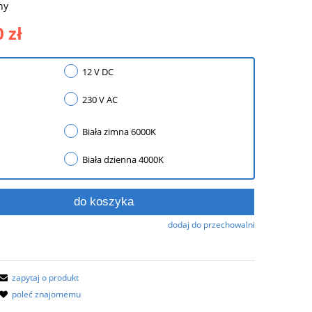
ny
 zł
12 V DC
230 V AC
Biała zimna 6000K
Biała dzienna 4000K
do koszyka
dodaj do przechowalni
zapytaj o produkt
poleć znajomemu