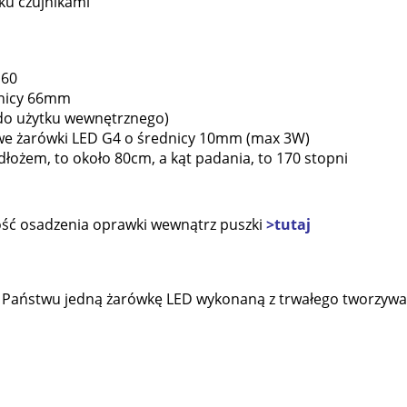
ku czujnikami
I60
dnicy 66mm
(do użytku wewnętrznego)
e żarówki LED G4 o średnicy 10mm (max 3W)
łożem, to około 80cm, a kąt padania, to 170 stopni
ść osadzenia oprawki wewnątrz puszki
>tutaj
 Państwu jedną żarówkę LED wykonaną z trwałego tworzywa 