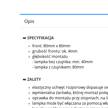
Opis
➡️ SPECYFIKACJA
front: 80mm x 80mm
grubość frontu: ok. 4mm
głębokość montażu
- lampka bez czujnika: min. 40mm
- lampka z czujnikiem: 80mm
➡️ ZALETY
elastyczny uchwyt rozporowy dopasuje się
wymienialna żarówka, której montaż pole
oprawka do montażu przy stopniach, na śc
lampka może być włączana za pomocą włąc