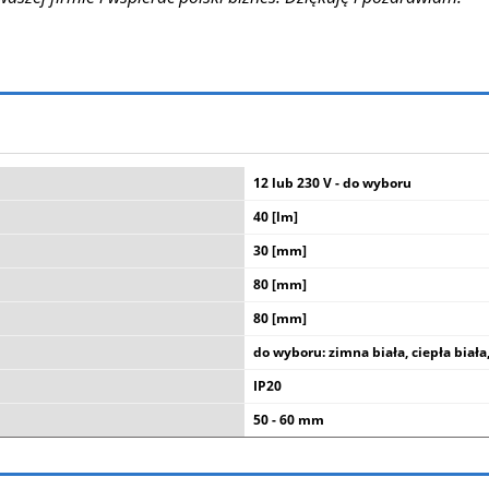
12 lub 230 V - do wyboru
40 [lm]
30 [mm]
80 [mm]
80 [mm]
do wyboru: zimna biała, ciepła biała,
IP20
50 - 60 mm