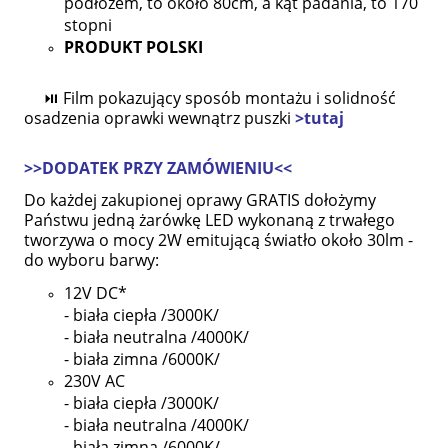
podłożem, to około 80cm, a kąt padania, to 170
stopni
PRODUKT POLSKI
⏯ Film pokazujący sposób montażu i solidność
osadzenia oprawki wewnątrz puszki
>tutaj
>>DODATEK PRZY ZAMÓWIENIU<<
Do każdej zakupionej oprawy GRATIS dołożymy
Państwu jedną żarówkę LED wykonaną z trwałego
tworzywa o mocy 2W emitującą światło około 30lm -
do wyboru barwy:
12V DC*
-
biała ciepła /3000K/
- biała neutralna /4000K/
- biała zimna /6000K/
230V AC
- biała ciepła /3000K/
- biała neutralna /4000K/
- biała zimna /6000K/